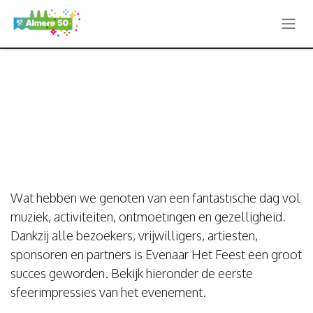
Overslaan naar inhoud
Evenaar Het Feest
2026!
Wat een
geweldige dag!
Wat hebben we genoten van een fantastische dag vol
muziek, activiteiten, ontmoetingen en gezelligheid.
Dankzij alle bezoekers, vrijwilligers, artiesten,
sponsoren en partners is Evenaar Het Feest een groot
succes geworden. Bekijk hieronder de eerste
sfeerimpressies van het evenement.